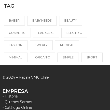
TAG
BABER
BABY NEEDS
BEAUTY
COSMETIC
EAR CARE
ELECTRIC
FASHION
JWERLY
MEDICAL
MIMIMAL
ORGANIC
SIMPLE
SPORT
© 2024 – Rapala VMC Chile
EMPRESA
- Historia
- Quienes Somos
- Catálogo Online