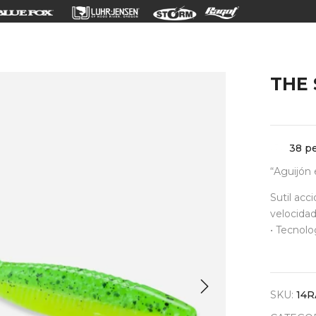
THE
38
pe
“Aguijón 
Sutil acc
velocidad
• Tecnolo
SKU:
14