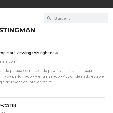
 STINGMAN
ople are viewing this right now
en la cola”
ión de patada con la cola de pala • Nada incluso a baja
 • Muy perfumado • Vientre salado • Acción de nado estable
gía de inyección inteligente ™
RACCSTIN